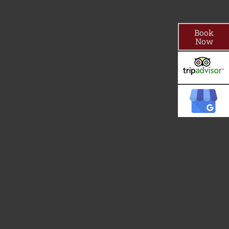
Book
Now