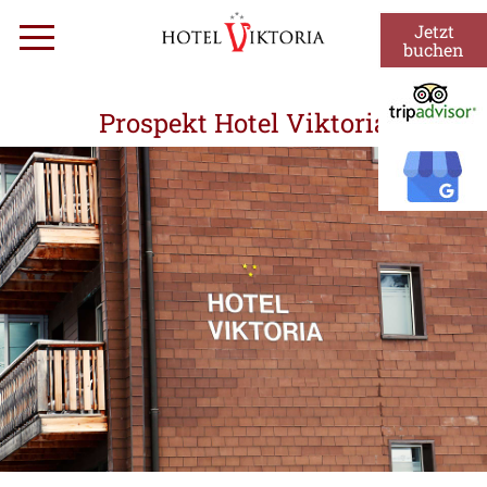
Zum
Jetzt
Menü
Inhalt
buchen
springen
Prospekt Hotel Viktoria